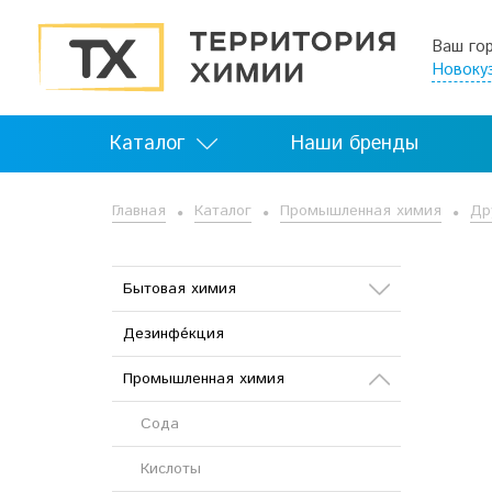
Ваш го
Новоку
Каталог
Наши бренды
Главная
Каталог
Промышленная химия
Др
Бытовая химия
Дезинфе́кция
Стиральные порошки и
гели «AmmY»
Промышленная химия
Химия для бассейна
Сода
Химия для клининга
Кислоты
Стиральные порошки