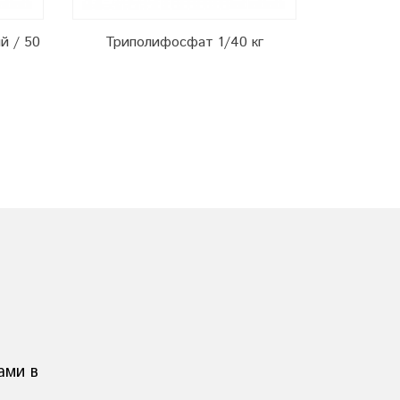
й / 50
Триполифосфат 1/40 кг
Стекло на
ами в