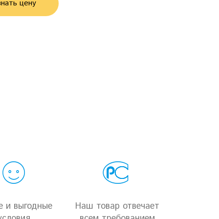
нать цену
е и выгодные
Наш товар отвечает
условия
всем требованием