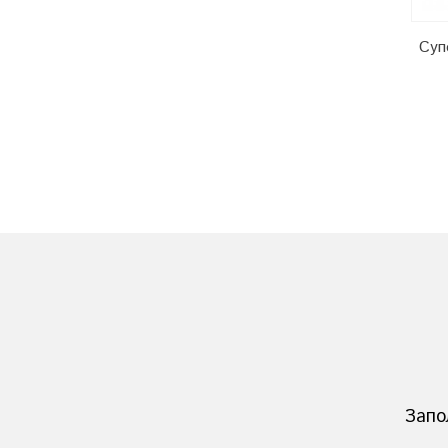
Кальций хлористый пищевой /
Суп
25 кг
Запо