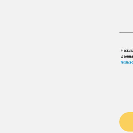
Нажим
данны
польз