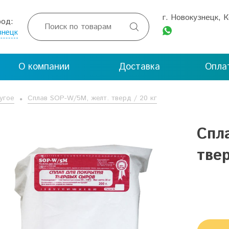
г. Новокузнецк, 
род:

знецк
О компании
Доставка
Опла
угое
Сплав SOP-W/5М, желт. тверд / 20 кг
Спл
твер