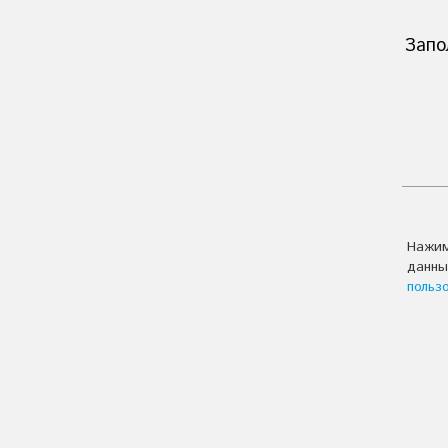
Запо
Нажим
данны
польз