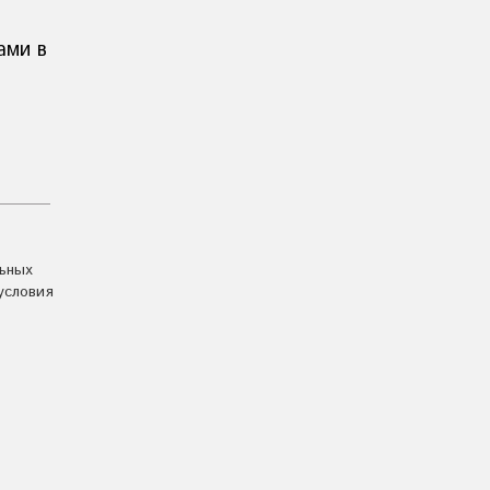
ами в
льных
условия