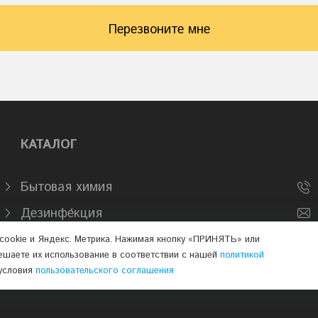
Перезвоните мне
КАТАЛОГ
Бытовая химия
Дезинфе́кция
Промышленная химия
cookie и Яндекс. Метрика. Нажимая кнопку «ПРИНЯТЬ» или
ешаете их использование в соответствии с нашей
политикой
условия
пользовательского соглашения