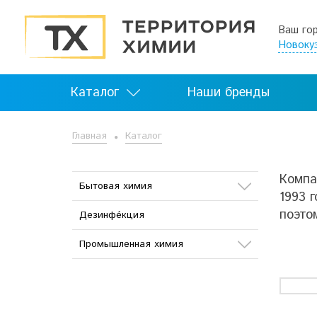
Ваш го
Новоку
Каталог
Наши бренды
Главная
Каталог
Компа
Бытовая химия
1993 
поэто
Дезинфе́кция
Стиральные порошки и
гели «AmmY»
Промышленная химия
Химия для бассейна
Сода
Химия для клининга
Кислоты
Стиральные порошки