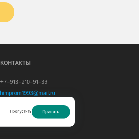
КОНТАКТЫ
+7–913–210–91–39
himprom1993@mail.ru
sale@schs.ru
Принять
Пропустить