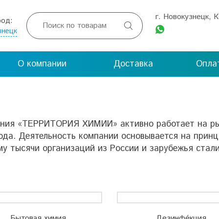
г. Новокузнецк, 
род:

знецк
О компании
Доставка
Опла
ния «ТЕРРИТОРИЯ ХИМИИ» активно работает на ры
года. Деятельность компании основывается на прин
му тысячи организаций из России и зарубежья ста
Бытовая химия
Дезинфе́кция