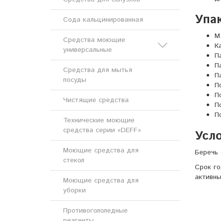
Упак
Сода кальцинированная
М
Средства моющие
К
универсальные
П
П
Средства для мытья
Кислотные моющие
П
посуды
средства
П
П
Чистящие средства
Щелочные моющие
П
средства
П
Технические моющие
средства серии «DEFF»
Усло
Моющие средства для
Беречь 
стекол
Срок го
активны
Моющие средства для
уборки
Противогололедные
реагенты