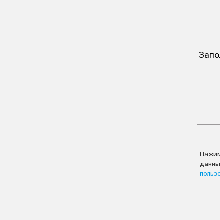
Запо
Нажим
данны
польз