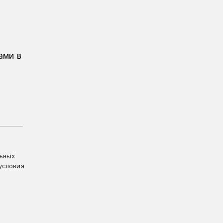
ами в
льных
условия