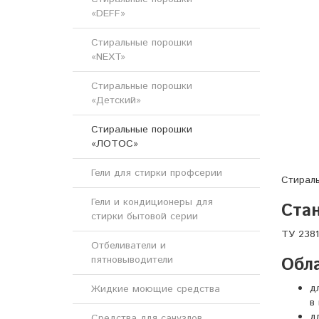
«DEFF»
Стиральные порошки
«NEXT»
Стиральные порошки
«Детский»
Стиральные порошки
«ЛОТОС»
Гели для стирки профсерии
Стираль
Гели и кондиционеры для
Стан
стирки бытовой серии
ТУ 238
Отбеливатели и
Обл
пятновыводители
д
Жидкие моющие средства
в
д
Средства для санузлов