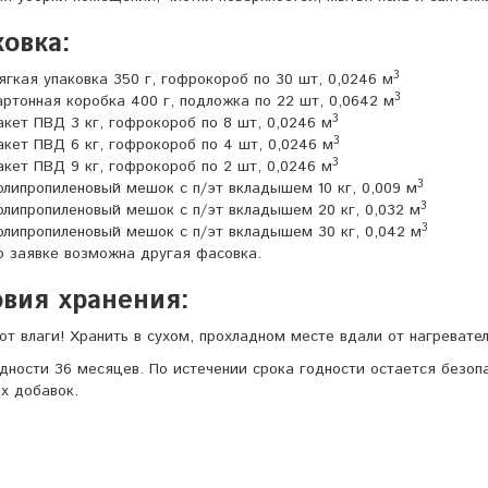
овка:
3
ягкая упаковка 350 г, гофрокороб по 30 шт, 0,0246 м
3
артонная коробка 400 г, подложка по 22 шт, 0,0642 м
3
акет ПВД 3 кг, гофрокороб по 8 шт, 0,0246 м
3
акет ПВД 6 кг, гофрокороб по 4 шт, 0,0246 м
3
акет ПВД 9 кг, гофрокороб по 2 шт, 0,0246 м
3
олипропиленовый мешок с п/эт вкладышем 10 кг, 0,009 м
3
олипропиленовый мешок с п/эт вкладышем 20 кг, 0,032 м
3
олипропиленовый мешок с п/эт вкладышем 30 кг, 0,042 м
о заявке возможна другая фасовка.
вия хранения:
от влаги! Хранить в сухом, прохладном месте вдали от нагревате
дности 36 месяцев. По истечении срока годности остается безоп
х добавок.