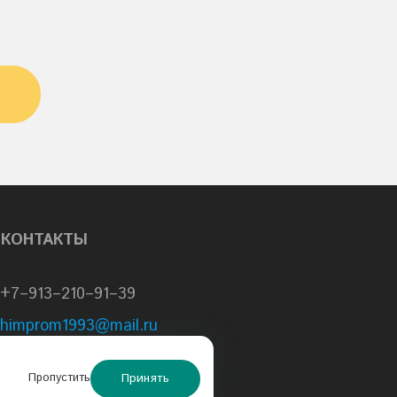
КОНТАКТЫ
+7–913–210–91–39
himprom1993@mail.ru
sale@schs.ru
Принять
Пропустить