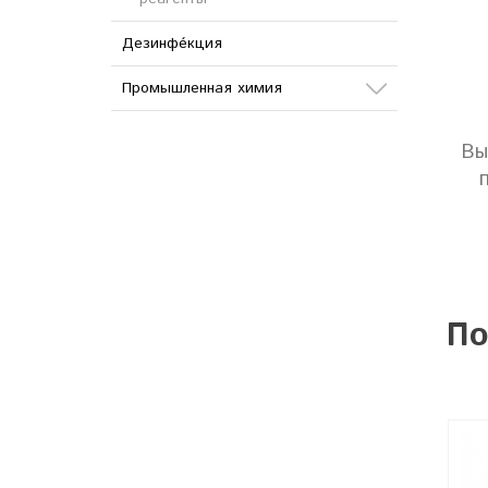
Дезинфе́кция
Промышленная химия
Сода
Вы
Кислоты
Соли
Дезинфицирующие
средства
По
Другое