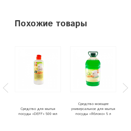
Похожие товары
тья
Средство моющее
на»
Средство для мытья
универсальное для мытья
ун
посуды «DEFF» 500 мл
посуды «Яблоко» 5 л
п