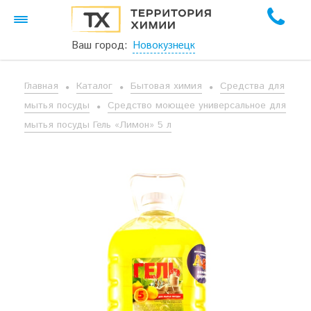
Ваш город:
Новокузнецк
Главная
Каталог
Бытовая химия
Средства для
мытья посуды
Средство моющее универсальное для
мытья посуды Гель «Лимон» 5 л