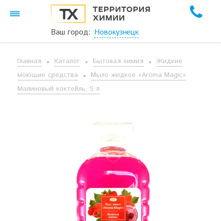
Ваш город:
Новокузнецк
Главная
Каталог
Бытовая химия
Жидкие
моющие средства
Мыло жидкое «Aroma Magic»
Малиновый коктейль, 5 л