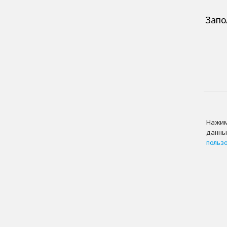
Запо
Нажим
данны
польз