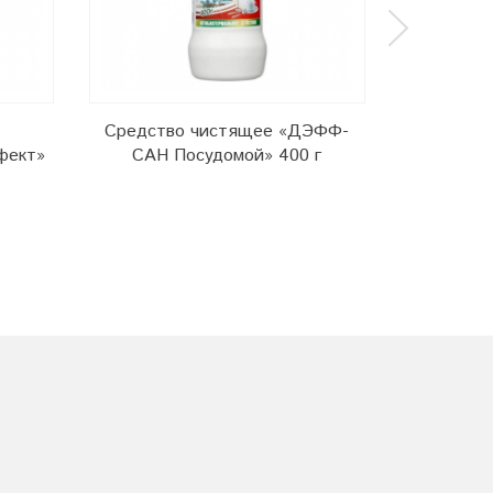
Средство чистящее «ДЭФФ-
Сре
фект»
САН Посудомой» 400 г
универсал