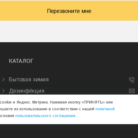
Перезвоните мне
КАТАЛОГ
Бытовая химия
Дезинфе́кция
Промышленная химия
cookie и Яндекс. Метрика. Нажимая кнопку «ПРИНЯТЬ» или
ешаете их использование в соответствии с нашей
политикой
условия
пользовательского соглашения