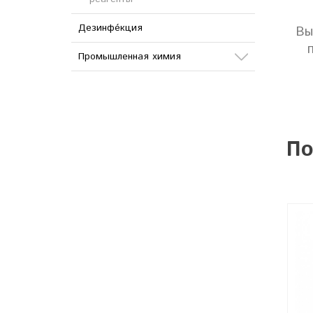
Дезинфе́кция
Вы
Промышленная химия
Сода
Кислоты
По
Соли
Дезинфицирующие
средства
Другое