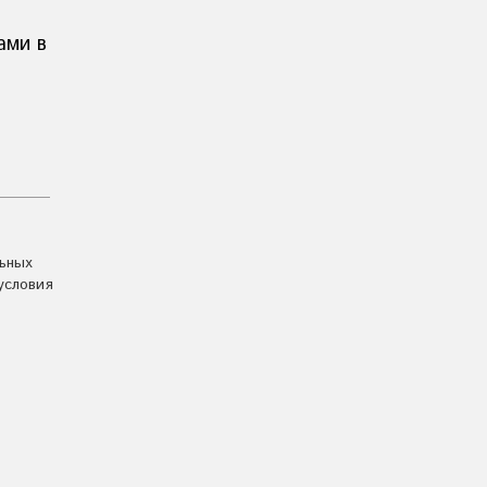
ами в
льных
условия