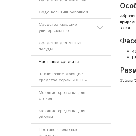
Осо
Сода кальцинированная
Абразив
природн
Средства моющие
ХЛОР
универсальные
Фас
Средства для мытья
Кислотные моющие
посуды
средства
4
П
Чистящие средства
Щелочные моющие
средства
Разм
Технические моющие
средства серии «DEFF»
355мм*
Моющие средства для
стекол
Моющие средства для
уборки
Противогололедные
реагенты