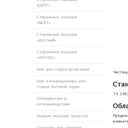
«DEFF»
Стиральные порошки
«NEXT»
Стиральные порошки
«Детский»
Стиральные порошки
«ЛОТОС»
Гели для стирки профсерии
Чистяще
Гели и кондиционеры для
Стан
стирки бытовой серии
ТУ 2383
Отбеливатели и
Обл
пятновыводители
Предназ
Жидкие моющие средства
комнате
Средства для санузлов