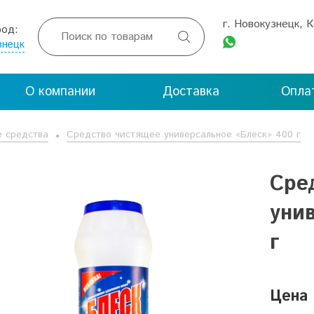
г. Новокузнецк, 
род:

знецк
О компании
Доставка
Опла
 средства
Средство чистящее универсальное «Блеск» 400 г
Сре
уни
г
Цена 