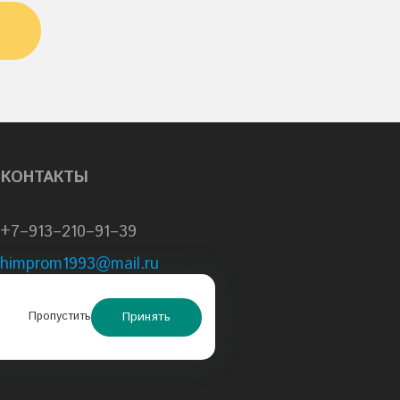
КОНТАКТЫ
+7–913–210–91–39
himprom1993@mail.ru
sale@schs.ru
Принять
Пропустить